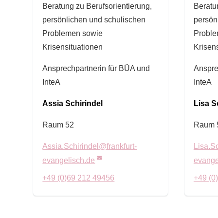
Beratung zu Berufsorientierung,
Beratu
persönlichen und schulischen
persön
Problemen sowie
Proble
Krisensituationen
Krisen
Ansprechpartnerin für BÜA und
Anspre
InteA
InteA
Assia Schirindel
Lisa S
Raum 52
Raum 
Assia.Schirindel@frankfurt-
Lisa.S
evangelisch.de
evange
+49 (0)69 212 49456
+49 (0