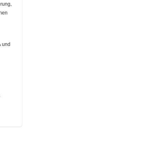
erung,
chen
A und
-