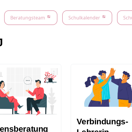
Beratungsteam
Schulkalender
Sch
J
Verbindungs-
ensberatung