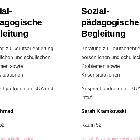
ial-
Sozial-
agogische
pädagogische
leitung
Begleitung
ng zu Berufsorientierung,
Beratung zu Berufsorienti
lichen und schulischen
persönlichen und schulis
men sowie
Problemen sowie
situationen
Krisensituationen
chpartnerin für BÜA und
Ansprechpartnerin für BÜ
InteA
Ahmad
Sarah Kramkowski
52
Raum 52
hmad@frankfurt-
Sarah.Kramkowski@frankf