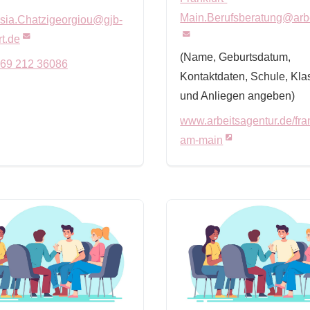
Main.Berufsberatung@arbe
sia.Chatzigeorgiou@gjb-
rt.de
(Name, Geburtsdatum,
)69 212 36086
Kontaktdaten, Schule, Kla
und Anliegen angeben)
www.arbeitsagentur.de/fran
am-main