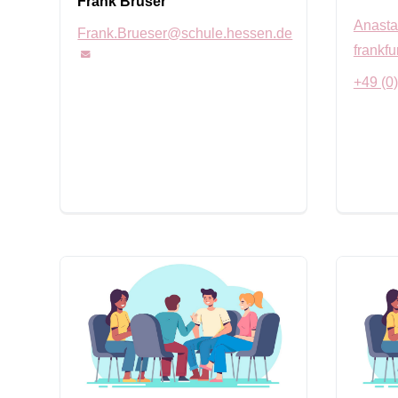
Frank Brüser
Anasta
Frank.Brueser@schule.hessen.de
frankfu
+49 (0