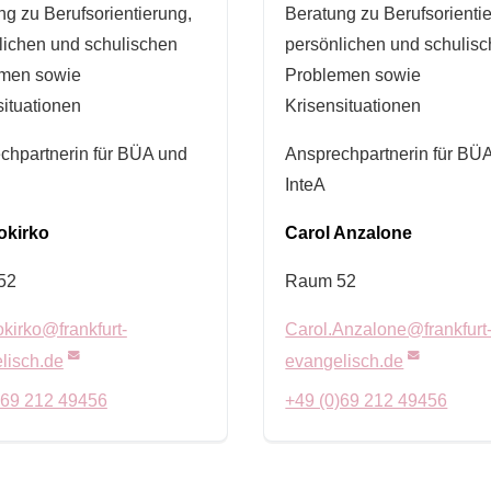
ng zu Berufsorientierung,
Beratung zu Berufsorienti
lichen und schulischen
persönlichen und schulis
men sowie
Problemen sowie
situationen
Krisensituationen
chpartnerin für BÜA und
Ansprechpartnerin für BÜ
InteA
okirko
Carol Anzalone
52
Raum 52
okirko@frankfurt-
Carol.Anzalone@frankfurt
lisch.de
evangelisch.de
)69 212 49456
+49 (0)69 212 49456