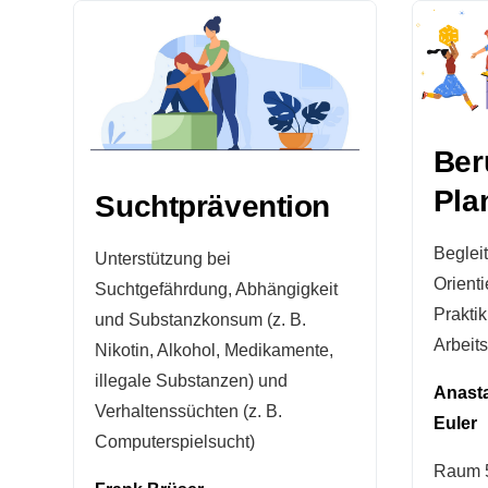
Ber
Pla
Suchtprävention
Begleit
Unterstützung bei
Orient
Suchtgefährdung, Abhängigkeit
Prakti
und Substanzkonsum (z. B.
Arbeits
Nikotin, Alkohol, Medikamente,
illegale Substanzen) und
Anasta
Verhaltenssüchten (z. B.
Euler
Computerspielsucht)
Raum 