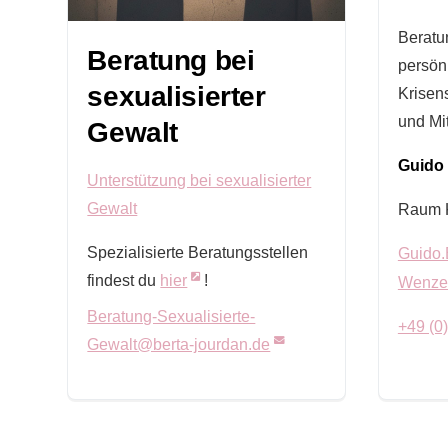
Beratu
Beratung bei
persön
sexualisierter
Krisen
und Mi
Gewalt
Guido 
Unterstützung bei sexualisierter
Gewalt
Raum 
Spezialisierte Beratungsstellen
Guido.E
findest du
hier
!
Wenze
Beratung-Sexualisierte-
+49 (0
Gewalt@berta-jourdan.de