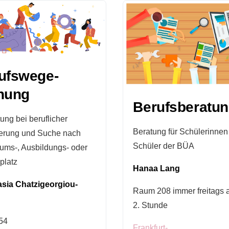
ufswege-
nung
Berufsberatu
ung bei beruflicher
Beratung für Schülerinnen
ierung und Suche nach
Schüler der BÜA
kums-, Ausbildungs- oder
platz
Hanaa Lang
sia Chatzigeorgiou-
Raum 208 immer freitags 
2. Stunde
54
Frankfurt-