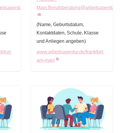
itsagentur.de
Main.Berufsberatung@arbeitsagentur.de
(Name, Geburtsdatum,
sse
Kontaktdaten, Schule, Klasse
und Anliegen angeben)
kfurt-
www.arbeitsagentur.de/frankfurt-
am-main