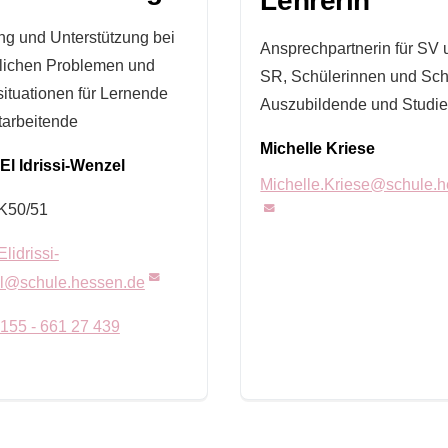
Lehrerin
ng und Unterstützung bei
Ansprechpartnerin für SV 
lichen Problemen und
SR, Schülerinnen und Sch
situationen für Lernende
Auszubildende und Studie
tarbeitende
Michelle Kriese
El Idrissi-Wenzel
Michelle.Kriese@schule.
K50/51
lidrissi-
l@schule.hessen.de
)155 - 661 27 439