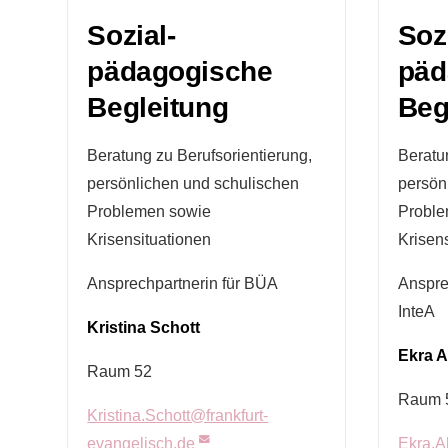
Sozial-
Soz
pädagogische
päd
Begleitung
Beg
Beratung zu Berufsorientierung,
Beratu
persönlichen und schulischen
persön
Problemen sowie
Proble
Krisensituationen
Krisen
Ansprechpartnerin für BÜA
Anspre
InteA
Kristina Schott
Ekra 
Raum 52
Raum 
Kristina.Schott@frankfurt-
Ekra.A
evangelisch.de