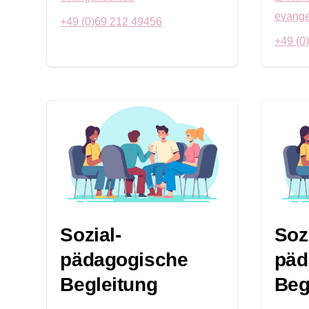
evange
+49 (0)69 212 49456
+49 (0
Sozial-
Soz
pädagogische
päd
Begleitung
Beg