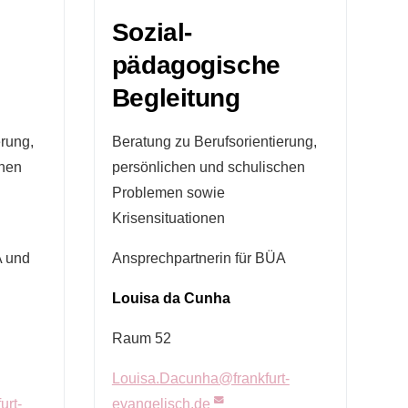
Sozial-
pädagogische
Begleitung
erung,
Beratung zu Berufsorientierung,
chen
persönlichen und schulischen
Problemen sowie
Krisensituationen
A und
Ansprechpartnerin für BÜA
Louisa da Cunha
Raum 52
Louisa.Dacunha@frankfurt-
urt-
evangelisch.de